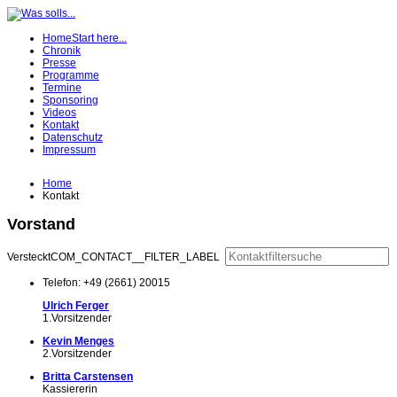
Home
Start here...
Chronik
Presse
Programme
Termine
Sponsoring
Videos
Kontakt
Datenschutz
Impressum
Home
Kontakt
Vorstand
Versteckt
COM_CONTACT__FILTER_LABEL
Telefon: +49 (2661) 20015
Ulrich Ferger
1.Vorsitzender
Kevin Menges
2.Vorsitzender
Britta Carstensen
Kassiererin